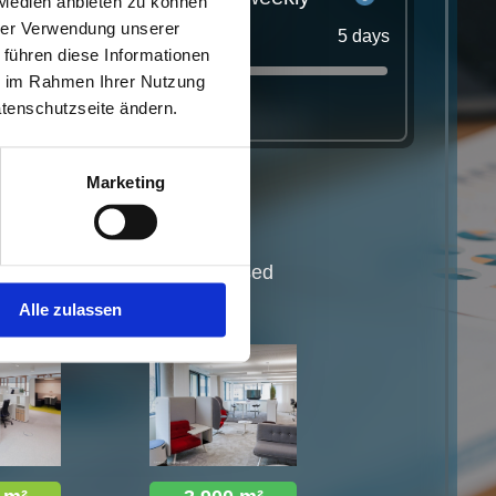
 Medien anbieten zu können
hrer Verwendung unserer
0 days
5 days
 führen diese Informationen
ie im Rahmen Ihrer Nutzung
atenschutzseite ändern.
2.5 days
Marketing
n
Activity-based
working
Alle zulassen