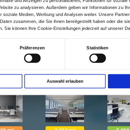
nhalte und Anzeigen zu personalisieren, Funktionen für soziale
Website zu analysieren. Außerdem geben wir Informationen zu I
r soziale Medien, Werbung und Analysen weiter. Unsere Partner
 Daten zusammen, die Sie ihnen bereitgestellt haben oder die s
 Sie können Ihre Cookie-Einstellungen jederzeit auf unserer D
Präferenzen
Statistiken
Possible offices types for your work environment
r office
Dense office
Open pla
space
Auswahl erlauben
aring