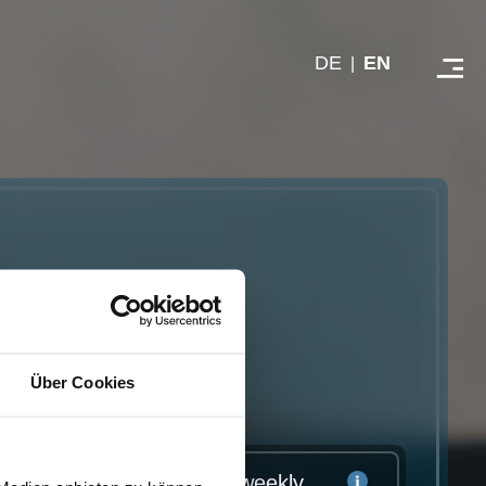
DE
EN
|
entries
Über Cookies
Share of mobile working weekly