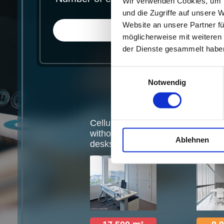
Wir verwenden Cookies, um I
und die Zugriffe auf unsere 
Website an unsere Partner fü
möglicherweise mit weiteren
der Dienste gesammelt haben.
E
Notwendig
i
n
w
i
Cellular office
Cellula
l
without
with
Ablehnen
desksharing
desksh
l
i
g
u
n
g
s